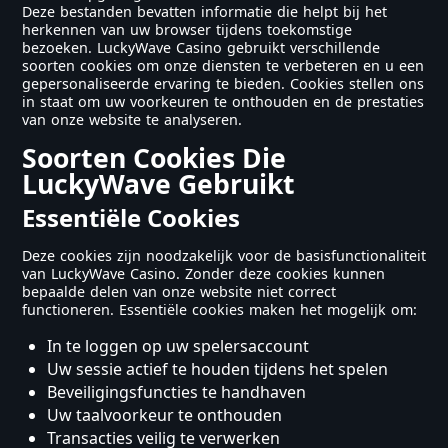
Deze bestanden bevatten informatie die helpt bij het
herkennen van uw browser tijdens toekomstige
bezoeken. LuckyWave Casino gebruikt verschillende
soorten cookies om onze diensten te verbeteren en u een
gepersonaliseerde ervaring te bieden. Cookies stellen ons
in staat om uw voorkeuren te onthouden en de prestaties
van onze website te analyseren.
Soorten Cookies Die
LuckyWave Gebruikt
Essentiële Cookies
Deze cookies zijn noodzakelijk voor de basisfunctionaliteit
van LuckyWave Casino. Zonder deze cookies kunnen
bepaalde delen van onze website niet correct
functioneren. Essentiële cookies maken het mogelijk om:
In te loggen op uw spelersaccount
Uw sessie actief te houden tijdens het spelen
Beveiligingsfuncties te handhaven
Uw taalvoorkeur te onthouden
Transacties veilig te verwerken