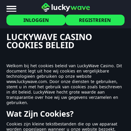
INLOGGEN
REGISTREREN
LUCKYWAVE CASINO
COOKIES BELEID
Welkom bij het cookies beleid van LuckyWave Casino. Dit
document legt uit hoe wij cookies en vergelijkbare
technologieën gebruiken op onze website
www.luckywave.com. Door onze diensten te gebruiken,
stemt u in met het gebruik van cookies zoals beschreven
in dit beleid. LuckyWave hecht grote waarde aan
transparantie over hoe wij uw gegevens verzamelen en
gebruiken.
Wat Zijn Cookies?
Cookies zijn kleine tekstbestanden die op uw apparaat
worden opgeslagen wanneer u onze website bezoekt.