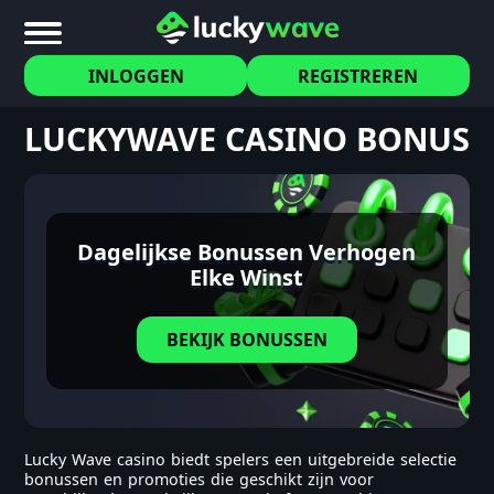
INLOGGEN
REGISTREREN
LUCKYWAVE CASINO BONUS
Dagelijkse Bonussen Verhogen
Elke Winst
BEKIJK BONUSSEN
Lucky Wave casino biedt spelers een uitgebreide selectie
bonussen en promoties die geschikt zijn voor