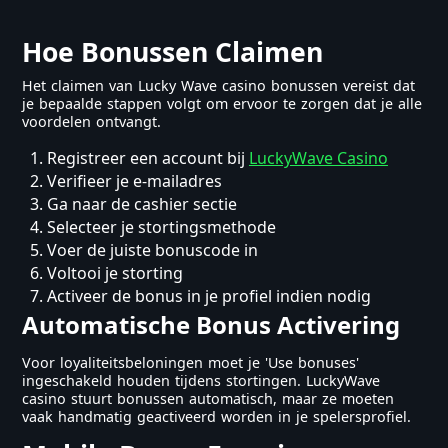
Hoe Bonussen Claimen
Het claimen van Lucky Wave casino bonussen vereist dat
je bepaalde stappen volgt om ervoor te zorgen dat je alle
voordelen ontvangt.
Registreer een account bij
LuckyWave Casino
Verifieer je e-mailadres
Ga naar de cashier sectie
Selecteer je stortingsmethode
Voer de juiste bonuscode in
Voltooi je storting
Activeer de bonus in je profiel indien nodig
Automatische Bonus Activering
Voor loyaliteitsbeloningen moet je 'Use bonuses'
ingeschakeld houden tijdens stortingen. LuckyWave
casino stuurt bonussen automatisch, maar ze moeten
vaak handmatig geactiveerd worden in je spelersprofiel.