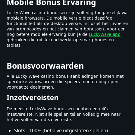
Mobile Bonus Ervaring
Lucky Wave casino bonussen zijn volledig toegankelijk via
mobiele browsers. De mobile versie biedt dezelfde
functionaliteit als de desktop versie, inclusief het invoeren
van promocodes en het claimen van bonussen. Voor een
nog betere mobiele ervaring kun je de
LuckyWave app
gebruiken die uitstekend werkt op smartphones en
tablets.
Bonusvoorwaarden
Alle Lucky Wave casino bonus aanbiedingen komen met
specifieke voorwaarden die spelers moeten begrijpen
voordat ze deelnemen.
Inzetvereisten
De meeste LuckyWave bonussen hebben een 40x
inzetvereiste. Niet alle spellen tellen volledig mee naar
het vervullen van deze vereiste:
Slots - 100% (behalve uitgesloten spellen)