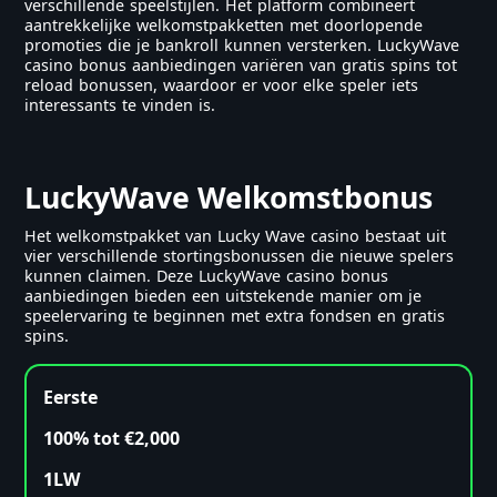
verschillende speelstijlen. Het platform combineert
aantrekkelijke welkomstpakketten met doorlopende
promoties die je bankroll kunnen versterken. LuckyWave
casino bonus aanbiedingen variëren van gratis spins tot
reload bonussen, waardoor er voor elke speler iets
interessants te vinden is.
LuckyWave Welkomstbonus
Het welkomstpakket van Lucky Wave casino bestaat uit
vier verschillende stortingsbonussen die nieuwe spelers
kunnen claimen. Deze LuckyWave casino bonus
aanbiedingen bieden een uitstekende manier om je
speelervaring te beginnen met extra fondsen en gratis
spins.
Eerste
100% tot €2,000
1LW