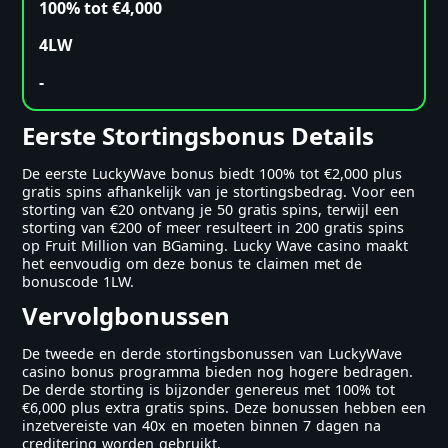
100% tot €4,000
4LW
-
Eerste Stortingsbonus Details
De eerste LuckyWave bonus biedt 100% tot €2,000 plus
gratis spins afhankelijk van je stortingsbedrag. Voor een
storting van €20 ontvang je 50 gratis spins, terwijl een
storting van €200 of meer resulteert in 200 gratis spins
op Fruit Million van BGaming. Lucky Wave casino maakt
het eenvoudig om deze bonus te claimen met de
bonuscode 1LW.
Vervolgbonussen
De tweede en derde stortingsbonussen van LuckyWave
casino bonus programma bieden nog hogere bedragen.
De derde storting is bijzonder genereus met 100% tot
€6,000 plus extra gratis spins. Deze bonussen hebben een
inzetvereiste van 40x en moeten binnen 7 dagen na
creditering worden gebruikt.