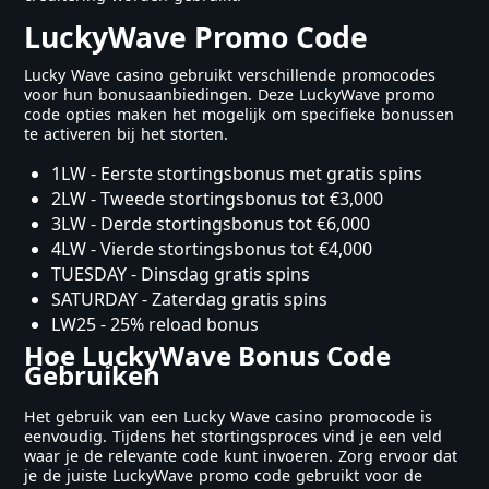
LuckyWave Promo Code
Lucky Wave casino gebruikt verschillende promocodes
voor hun bonusaanbiedingen. Deze LuckyWave promo
code opties maken het mogelijk om specifieke bonussen
te activeren bij het storten.
1LW - Eerste stortingsbonus met gratis spins
2LW - Tweede stortingsbonus tot €3,000
3LW - Derde stortingsbonus tot €6,000
4LW - Vierde stortingsbonus tot €4,000
TUESDAY - Dinsdag gratis spins
SATURDAY - Zaterdag gratis spins
LW25 - 25% reload bonus
Hoe LuckyWave Bonus Code
Gebruiken
Het gebruik van een Lucky Wave casino promocode is
eenvoudig. Tijdens het stortingsproces vind je een veld
waar je de relevante code kunt invoeren. Zorg ervoor dat
je de juiste LuckyWave promo code gebruikt voor de